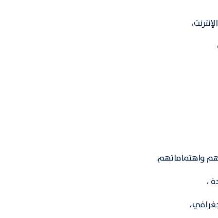
إنترنت،
كهم واهتماماتهم.
ة ،
جغرافي،